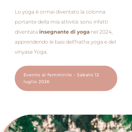
Lo yoga è ormai diventato la colonna
portante della mia attività: sono infatti
diventata
insegnante di yoga
nel 2024,
apprendendo le basi dell’hatha yoga e del
vinyasa Yoga.
Evento al femminile - Sabato 12
luglio 2026